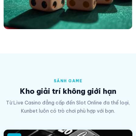
SẢNH GAME
Kho giải trí không giới hạn
Từ Live Casino đẳng cấp đến Slot Online đa thể loại,
Kunbet luôn có trò chơi phù hợp với bạn.