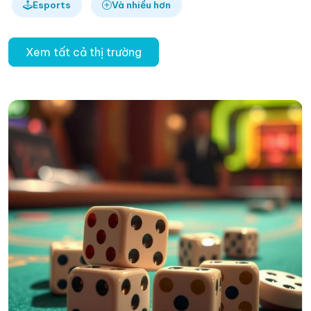
Esports
Và nhiều hơn
Xem tất cả thị trường