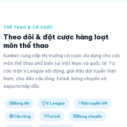
THỂ THAO & CÁ CƯỢC
Theo dõi & đặt cược hàng loạt
môn thể thao
Kunbet cung cấp thị trường cá cược đa dạng cho các
môn thể thao phổ biến tại Việt Nam và quốc tế. Từ
các trận V.League sôi động, giải đấu đội tuyển Việt
Nam, cho đến cầu lông, futsal, bóng chuyền và
esports hấp dẫn.
Bóng đá
V.League
Đội tuyển VN
Cầu lông
Futsal
Bóng chuyền