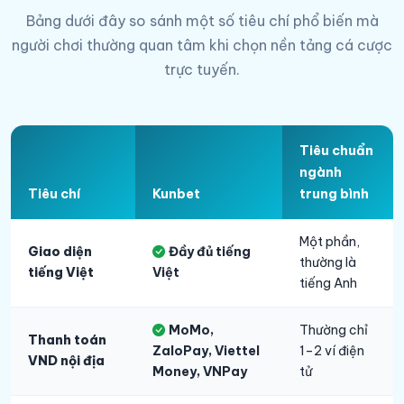
Bảng dưới đây so sánh một số tiêu chí phổ biến mà
người chơi thường quan tâm khi chọn nền tảng cá cược
trực tuyến.
Tiêu chuẩn
ngành
Tiêu chí
Kunbet
trung bình
Một phần,
Giao diện
Đầy đủ tiếng
thường là
tiếng Việt
Việt
tiếng Anh
MoMo,
Thường chỉ
Thanh toán
ZaloPay, Viettel
1–2 ví điện
VND nội địa
Money, VNPay
tử