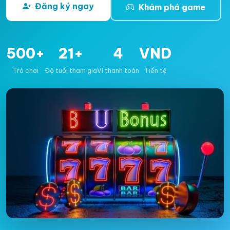
Đăng ký ngay
Khám phá game
500+
21+
4
VND
Trò chơi
Độ tuổi tham gia
Ví thanh toán
Tiền tệ