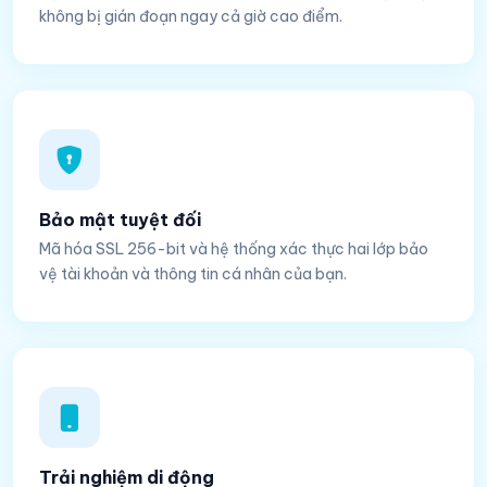
không bị gián đoạn ngay cả giờ cao điểm.
Bảo mật tuyệt đối
Mã hóa SSL 256-bit và hệ thống xác thực hai lớp bảo
vệ tài khoản và thông tin cá nhân của bạn.
Trải nghiệm di động