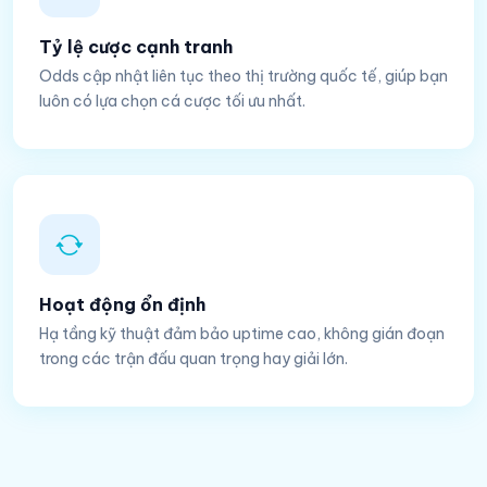
Tỷ lệ cược cạnh tranh
Odds cập nhật liên tục theo thị trường quốc tế, giúp bạn
luôn có lựa chọn cá cược tối ưu nhất.
Hoạt động ổn định
Hạ tầng kỹ thuật đảm bảo uptime cao, không gián đoạn
trong các trận đấu quan trọng hay giải lớn.