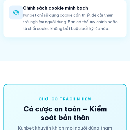
Chính sách cookie minh bạch
Kunbet chỉ sử dụng cookie cần thiết để cải thiện
trải nghiệm người dùng. Bạn có thể tùy chỉnh hoặc
từ chối cookie không bắt buộc bất kỳ lúc nào.
CHƠI CÓ TRÁCH NHIỆM
Cá cược an toàn – Kiểm
soát bản thân
Kunbet khuyến khích mọi người dùng tham