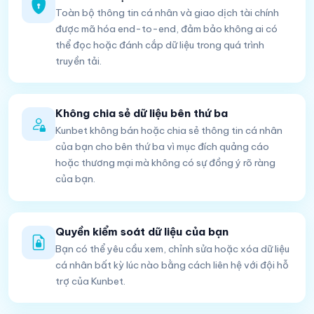
Toàn bộ thông tin cá nhân và giao dịch tài chính
được mã hóa end-to-end, đảm bảo không ai có
thể đọc hoặc đánh cắp dữ liệu trong quá trình
truyền tải.
Không chia sẻ dữ liệu bên thứ ba
Kunbet không bán hoặc chia sẻ thông tin cá nhân
của bạn cho bên thứ ba vì mục đích quảng cáo
hoặc thương mại mà không có sự đồng ý rõ ràng
của bạn.
Quyền kiểm soát dữ liệu của bạn
Bạn có thể yêu cầu xem, chỉnh sửa hoặc xóa dữ liệu
cá nhân bất kỳ lúc nào bằng cách liên hệ với đội hỗ
trợ của Kunbet.