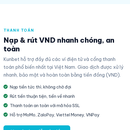
THANH TOÁN
Nạp & rút VND nhanh chóng, an
toàn
Kunbet hỗ trợ đầy đủ các ví điện tử và cổng thanh
toán phổ biến nhất tại Việt Nam. Giao dịch được xử lý
nhanh, bảo mật và hoàn toàn bằng tiền đồng (VND).
Nạp tiền tức thì, không chờ đợi
Rút tiền thuận tiện, tiền về nhanh
Thanh toán an toàn với mã hóa SSL
Hỗ trợ MoMo, ZaloPay, Viettel Money, VNPay