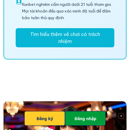
Kunbet nghiêm cấm người dưới 21 tuổi tham gia.
Mọi tài khoản đều qua xác minh độ tuổi để đảm
bảo tuân thủ quy định.
Tìm hiểu thêm về chơi có trách
nhiệm
×
Đăng ký
Đăng nhập