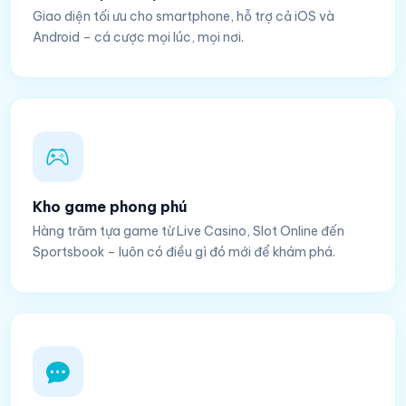
Giao diện tối ưu cho smartphone, hỗ trợ cả iOS và
Android – cá cược mọi lúc, mọi nơi.
Kho game phong phú
Hàng trăm tựa game từ Live Casino, Slot Online đến
Sportsbook – luôn có điều gì đó mới để khám phá.