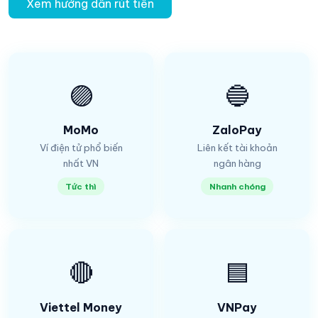
Xem hướng dẫn rút tiền
🟣
🔵
MoMo
ZaloPay
Ví điện tử phổ biến
Liên kết tài khoản
nhất VN
ngân hàng
Tức thì
Nhanh chóng
🔴
🟦
Viettel Money
VNPay